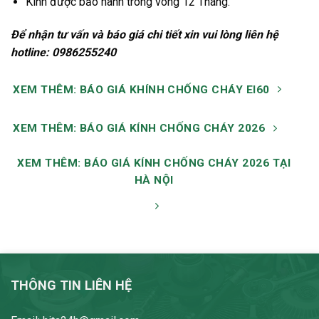
Kính được bảo hành trong vòng 12 Tháng.
Để
nhận
tư
vấn
và
báo
giá
chi
tiết
xin
vui
lòng
liên
hệ
hotline: 0986255240
XEM THÊM: BÁO GIÁ KHÍNH CHỐNG CHÁY EI60
XEM THÊM: BÁO GIÁ KÍNH CHỐNG CHÁY 2026
XEM THÊM: BÁO GIÁ KÍNH CHỐNG CHÁY 2026 TẠI
HÀ NỘI
THÔNG TIN LIÊN HỆ