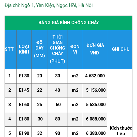
Địa chỉ: Ngõ 1, Yên Kiện, Ngọc Hồi, Hà Nội.
BẢNG
GIÁ KÍNH CHỐNG CHÁY
THỜI
ĐỘ
GIAN
ĐƠN GIÁ
LOẠI
ĐƠN
DÀY
CHỐNG
STT
GHI CHÚ
KÍNH
VỊ
VND
CHÁY
(MM)
(PHÚT)
1
EI 30
20
30
m2
4.632.000
2
EI 45
22
40
m2
5.156.000
3
EI 60
25
60
m2
5.535.000
4
EI 80
30
80
m2
6.088.000
Kích thước
5
EI 90
32
90
m2
6.380.000
tiêu